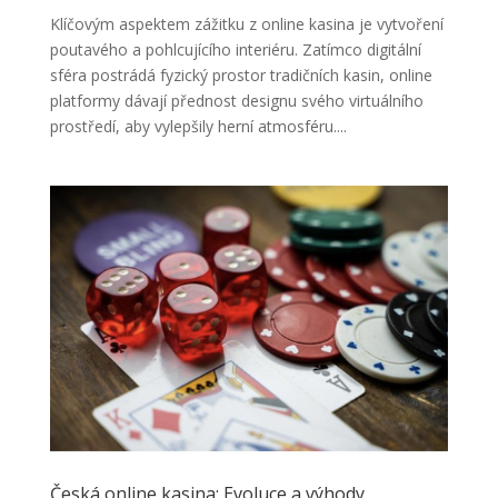
Klíčovým aspektem zážitku z online kasina je vytvoření
poutavého a pohlcujícího interiéru. Zatímco digitální
sféra postrádá fyzický prostor tradičních kasin, online
platformy dávají přednost designu svého virtuálního
prostředí, aby vylepšily herní atmosféru....
Česká online kasina: Evoluce a výhody